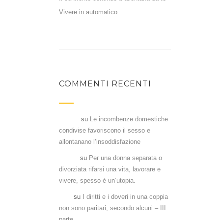
Vivere in automatico
COMMENTI RECENTI
Flavia
su
Le incombenze domestiche
condivise favoriscono il sesso e
allontanano l’insoddisfazione
Denia
su
Per una donna separata o
divorziata rifarsi una vita, lavorare e
vivere, spesso è un’utopia.
Aka
su
I diritti e i doveri in una coppia
non sono paritari, secondo alcuni – III
parte