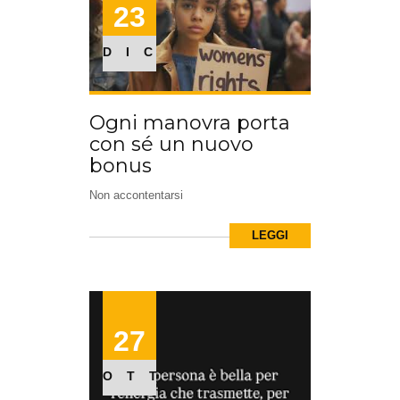
23
DIC
Ogni manovra porta
con sé un nuovo
bonus
Non accontentarsi
LEGGI
27
OTT