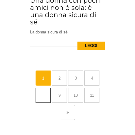
Una donna con pochi
amici non è sola: è
una donna sicura di
sé
La donna sicura di sé
LEGGI
1
2
3
4
…
9
10
11