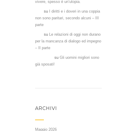
vivere, spesso è un’utopia.
Aka
su
I diritti e i doveri in una coppia
non sono paritari, secondo alcuni – III
parte
Aka
su
Le relazioni di oggi non durano
per la mancanza di dialogo ed impegno
– II parte
Antonela
su
Gli uomini migliori sono
già sposati!
ARCHIVI
Maggio 2026