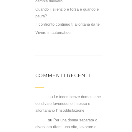
cambia davvero
Quando il silenzio è forza e quando è
paura?
Il confronto continuo ti allontana da te
Vivere in automatico
COMMENTI RECENTI
Flavia
su
Le incombenze domestiche
condivise favoriscono il sesso e
allontanano l’insoddisfazione
Denia
su
Per una donna separata o
divorziata rifarsi una vita, lavorare e