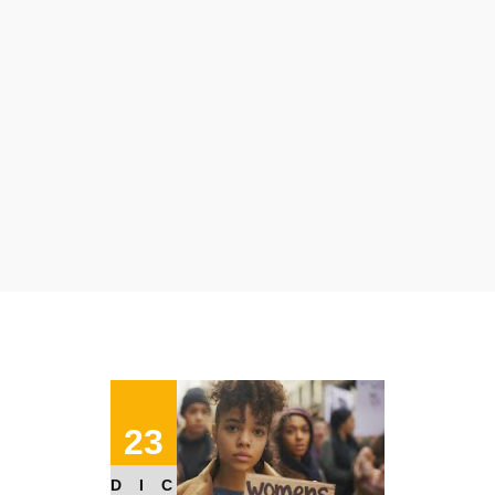
23
DIC