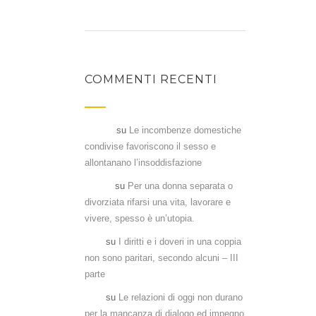
COMMENTI RECENTI
Flavia
su
Le incombenze domestiche
condivise favoriscono il sesso e
allontanano l’insoddisfazione
Denia
su
Per una donna separata o
divorziata rifarsi una vita, lavorare e
vivere, spesso è un’utopia.
Aka
su
I diritti e i doveri in una coppia
non sono paritari, secondo alcuni – III
parte
Aka
su
Le relazioni di oggi non durano
per la mancanza di dialogo ed impegno