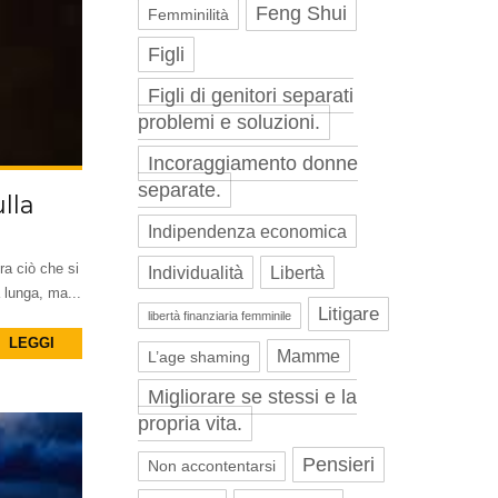
Feng Shui
Femminilità
Figli
Figli di genitori separati
problemi e soluzioni.
Incoraggiamento donne
separate.
lla
Indipendenza economica
ra ciò che si
Individualità
Libertà
 lunga, ma...
Litigare
libertà finanziaria femminile
LEGGI
Mamme
L’age shaming
Migliorare se stessi e la
propria vita.
Pensieri
Non accontentarsi