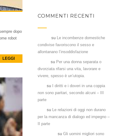
COMMENTI RECENTI
 sempre dopo
Flavia
su
Le incombenze domestiche
come robot
condivise favoriscono il sesso e
allontanano l’insoddisfazione
LEGGI
Denia
su
Per una donna separata o
divorziata rifarsi una vita, lavorare e
vivere, spesso è un’utopia.
Aka
su
I diritti e i doveri in una coppia
non sono paritari, secondo alcuni – III
parte
Aka
su
Le relazioni di oggi non durano
per la mancanza di dialogo ed impegno –
II parte
Antonela
su
Gli uomini migliori sono