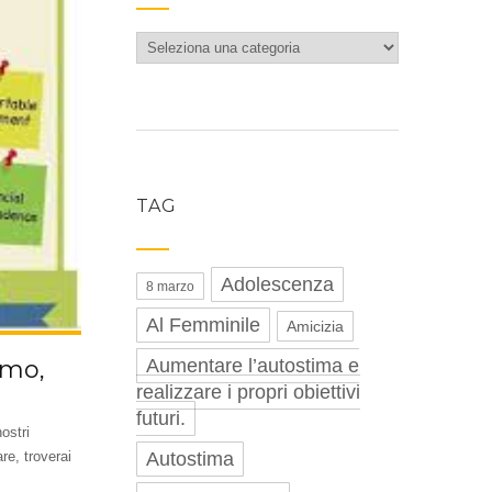
Categorie
TAG
Adolescenza
8 marzo
Al Femminile
Amicizia
Aumentare l’autostima e
omo,
realizzare i propri obiettivi
futuri.
ostri
Autostima
re, troverai