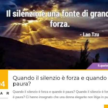
Quando il silenzio è forza e quando
04
paura?
Quando il silenzio è forza e quando è paura? Quando il silenzio è f
AR
è paura? Ci hanno insegnato che una donna elegante non litiga in pub