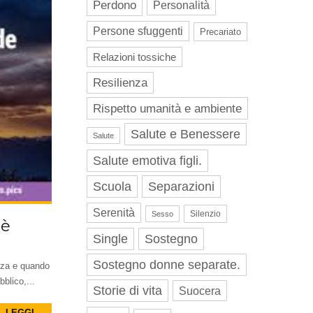
Perdono
Personalità
Persone sfuggenti
Precariato
Relazioni tossiche
Resilienza
Rispetto umanità e ambiente
Salute e Benessere
Salute
Salute emotiva figli.
Scuola
Separazioni
Serenità
Silenzio
Sesso
 è
Single
Sostegno
Sostegno donne separate.
orza e quando
blico,...
Storie di vita
Suocera
LEGGI