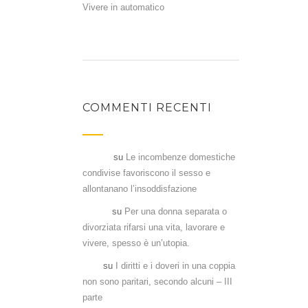
Vivere in automatico
COMMENTI RECENTI
Flavia
su
Le incombenze domestiche
condivise favoriscono il sesso e
allontanano l’insoddisfazione
Denia
su
Per una donna separata o
divorziata rifarsi una vita, lavorare e
vivere, spesso è un’utopia.
Aka
su
I diritti e i doveri in una coppia
non sono paritari, secondo alcuni – III
parte