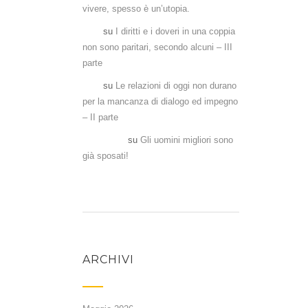
vivere, spesso è un’utopia.
Aka
su
I diritti e i doveri in una coppia
non sono paritari, secondo alcuni – III
parte
Aka
su
Le relazioni di oggi non durano
per la mancanza di dialogo ed impegno
– II parte
Antonela
su
Gli uomini migliori sono
già sposati!
ARCHIVI