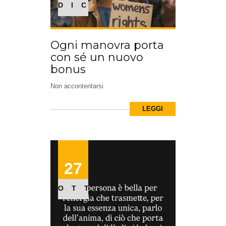
DIC
Ogni manovra porta
con sé un nuovo
bonus
Non accontentarsi
LEGGI
27
OTT