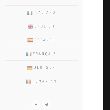
ITALIANO
ENGLISH
ESPAÑOL
FRANÇAIS
DEUTSCH
ROMANIAN