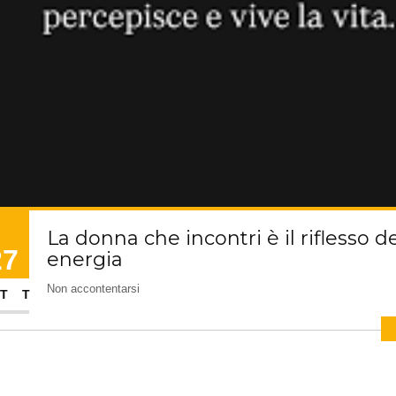
La donna che incontri è il riflesso d
27
energia
Non accontentarsi
TT