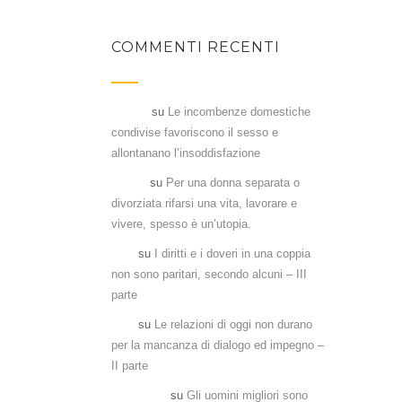
COMMENTI RECENTI
Flavia
su
Le incombenze domestiche
condivise favoriscono il sesso e
allontanano l’insoddisfazione
Denia
su
Per una donna separata o
divorziata rifarsi una vita, lavorare e
vivere, spesso è un’utopia.
Aka
su
I diritti e i doveri in una coppia
non sono paritari, secondo alcuni – III
parte
Aka
su
Le relazioni di oggi non durano
per la mancanza di dialogo ed impegno –
II parte
Antonela
su
Gli uomini migliori sono