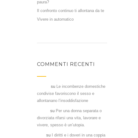
paura?
Il confronto continuo ti allontana da te
Vivere in automatico
COMMENTI RECENTI
Flavia
su
Le incombenze domestiche
condivise favoriscono il sesso e
allontanano l’insoddisfazione
Denia
su
Per una donna separata o
divorziata rifarsi una vita, lavorare e
vivere, spesso è un’utopia.
Aka
su
I diritti e i doveri in una coppia