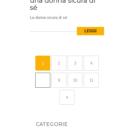
una donna sicura di
sé
La donna sicura di sé
LEGGI
1
2
3
4
…
9
10
11
CATEGORIE