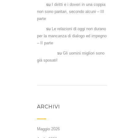
Aka
su
I diritti e i doveri in una coppia
non sono paritari, secondo alcuni – III
parte
Aka
su
Le relazioni di oggi non durano
per la mancanza di dialogo ed impegno
– II parte
Antonela
su
Gli uomini migliori sono
già sposati!
ARCHIVI
Maggio 2026