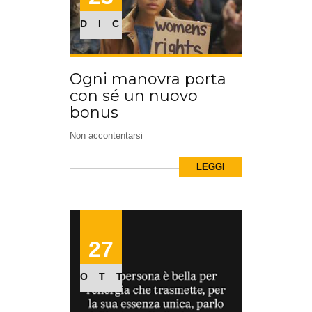
DIC
Ogni manovra porta
con sé un nuovo
bonus
Non accontentarsi
LEGGI
27
OTT