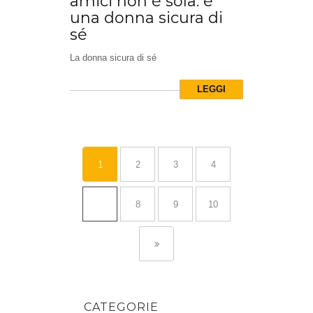
amici non è sola: è
una donna sicura di
sé
La donna sicura di sé
LEGGI
1
2
3
4
…
8
9
10
CATEGORIE