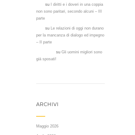
Aka
su
I diritti e i doveri in una coppia
non sono paritari, secondo alcuni – III
parte
Aka
su
Le relazioni di oggi non durano
per la mancanza di dialogo ed impegno
– II parte
Antonela
su
Gli uomini migliori sono
già sposati!
ARCHIVI
Maggio 2026