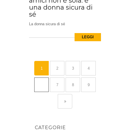
amici non è sola: è
una donna sicura di
sé
La donna sicura di sé
LEGGI
1
2
3
4
…
7
8
9
CATEGORIE