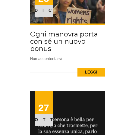
DIC
Ogni manovra porta
con sé un nuovo
bonus
Non accontentarsi
LEGGI
27
OTT